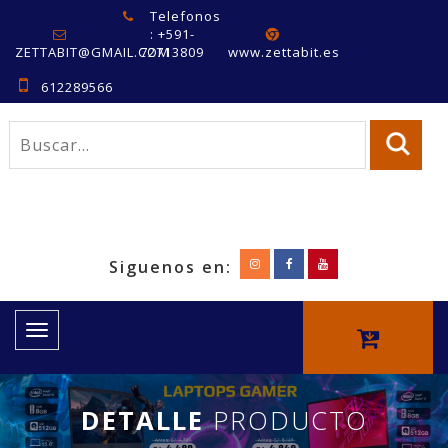
Telefonos
: +591-
ZETTABIT@GMAIL.COM
72713809
www.zettabit.es
612289566
Siguenos en:
Toggle
navigation
DETALLE
PRODUCTO