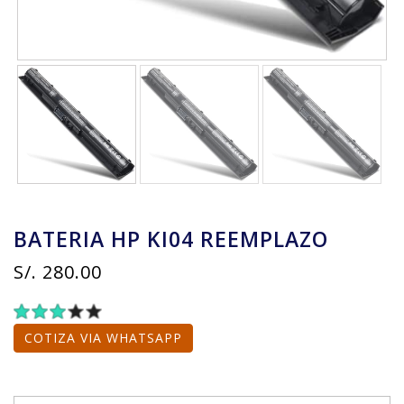
BATERIA HP KI04 REEMPLAZO
S/. 280.00
1
2
3
4
5
COTIZA VIA WHATSAPP