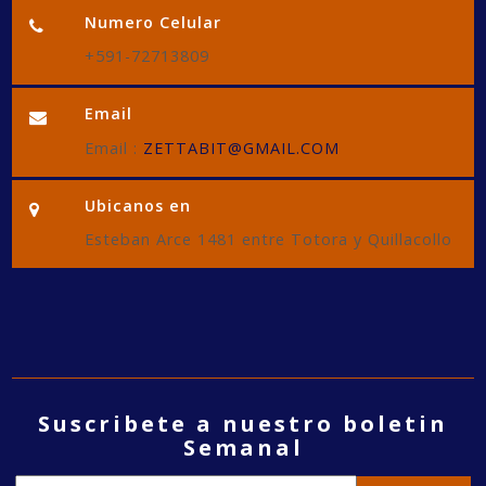
Numero Celular
+591-72713809
Email
Email :
ZETTABIT@GMAIL.COM
Ubicanos en
Esteban Arce 1481 entre Totora y Quillacollo
Suscribete a nuestro boletin
Semanal