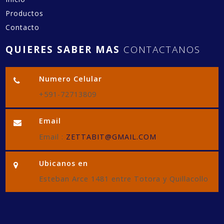
Productos
Contacto
QUIERES SABER MAS
CONTACTANOS
Numero Celular
+591-72713809
Email
Email :
ZETTABIT@GMAIL.COM
Ubicanos en
Esteban Arce 1481 entre Totora y Quillacollo