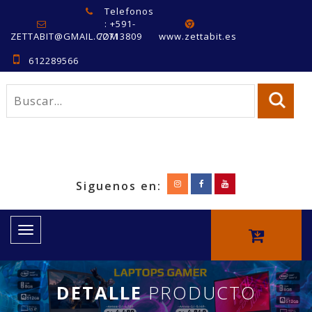
Telefonos
: +591-
ZETTABIT@GMAIL.COM
72713809
www.zettabit.es
612289566
Siguenos en:
Toggle
navigation
DETALLE
PRODUCTO